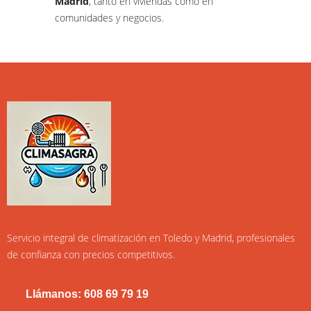
Madrid
, tanto en viviendas como en
comunidades y negocios.
Servicio integral de climatización en Toledo y Madrid, profesionales
de confianza con precios competitivos.
Llámanos: 608 69 79 19