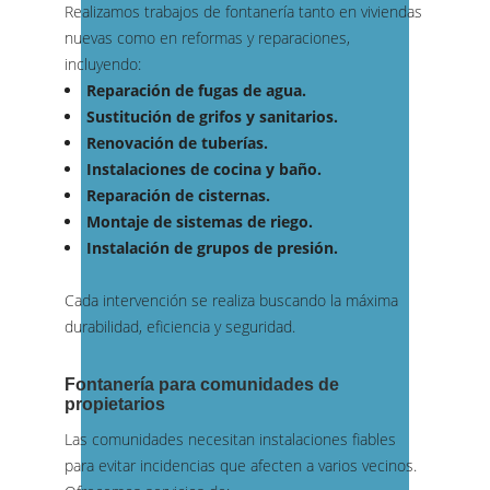
Realizamos trabajos de fontanería tanto en viviendas
nuevas como en reformas y reparaciones,
incluyendo:
Reparación de fugas de agua.
Sustitución de grifos y sanitarios.
Renovación de tuberías.
Instalaciones de cocina y baño.
Reparación de cisternas.
Montaje de sistemas de riego.
Instalación de grupos de presión.
Cada intervención se realiza buscando la máxima
durabilidad, eficiencia y seguridad.
Fontanería para comunidades de
propietarios
Las comunidades necesitan instalaciones fiables
para evitar incidencias que afecten a varios vecinos.