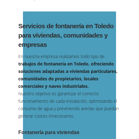
Servicios de fontanería en Toledo
para viviendas, comunidades y
empresas
En nuestra empresa realizamos todo tipo de
trabajos de fontanería en Toledo, ofreciendo
soluciones adaptadas a viviendas particulares,
comunidades de propietarios, locales
comerciales y naves industriales.
Nuestro objetivo es garantizar el correcto
funcionamiento de cada instalación, optimizando el
consumo de agua y previniendo averías que puedan
generar costes innecesarios.
Fontanería para viviendas