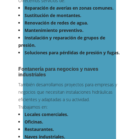
Ofrecemos servicios de:
Reparación de averías en zonas comunes.
Sustitución de montantes.
Renovación de redes de agua.
Mantenimiento preventivo.
Instalación y reparación de grupos de
presión.
Soluciones para pérdidas de presión y fugas.
Fontanería para negocios y naves
industriales
También desarrollamos proyectos para empresas y
negocios que necesitan instalaciones hidráulicas
eficientes y adaptadas a su actividad.
Trabajamos en:
Locales comerciales.
Oficinas.
Restaurantes.
Naves industriales.